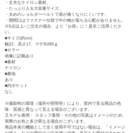
・丈夫なナイロン素材。
・たっぷり入る大容量サイズ。
・太めのショルダーベルトで肩が痛くなりにくいです。
・開閉口はファスナー仕様で中の物が落ちる心配がありません。
※5点以上~ご注文の場合、より『お得』に！是非ご活用くださ
い。
■サイズ(約cm)
幅22、高さ17、マチ9/280ｇ
■カラー
画像に記載あり
■素材
ナイロン
■裏地
あり
■内ポケット
なし
※撮影時の環境（場所や照明等）により、室内で見る商品の色
味・質感と異なって見える場合がございます。
又モデル着用・ スタッフ着用・その他の写真はイメージのため、
実際のお色と多少異なる場合がございます。
商品本来の機能として全く使用不可ではない場合は、「イメージ