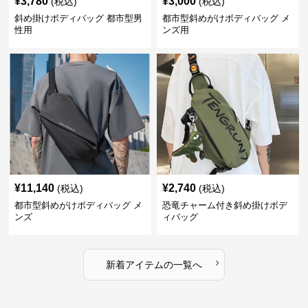
¥
3,780
¥
3,000
(税込)
(税込)
斜め掛けボディバッグ 都市型男
都市型斜めがけボディバッグ メ
性用
ンズ用
¥
11,140
¥
2,740
(税込)
(税込)
都市型斜めがけボディバッグ メ
恐竜チャーム付き斜め掛けボデ
ンズ
ィバッグ
›
新着アイテムの一覧へ