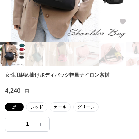
女性用斜め掛けボディバッグ軽量ナイロン素材
4,240
円
黒
レッド
カーキ
グリーン
1