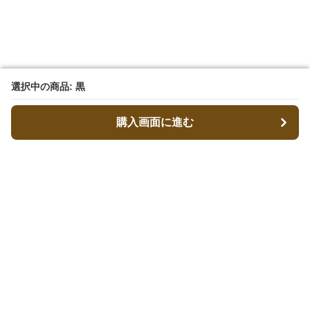
選択中の商品: 黒
選択中の商品: 黒
購入画面に進む
購入画面に進む
キャリーフィット
について