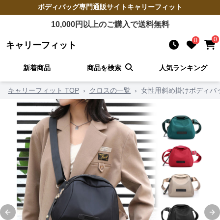
ボディバッグ
専門通販サイト
キャリーフィット
10,000
円以上のご購入で送料無料
0
0
キャリーフィット
新着商品
商品を検索
人気ランキング
キャリーフィット TOP
›
クロスの一覧
›
女性用斜め掛けボディバ
Previous slide
Ne