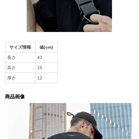
サイズ情報
値(cm)
長さ
42
高さ
15
厚さ
12
商品画像