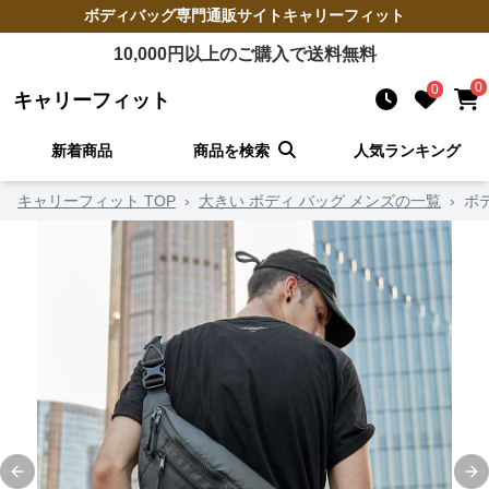
ボディバッグ
専門通販サイト
キャリーフィット
10,000
円以上のご購入で送料無料
0
0
キャリーフィット
新着商品
商品を検索
人気ランキング
キャリーフィット TOP
›
大きい ボディ バッグ メンズの一覧
›
ボ
Previous slide
Ne