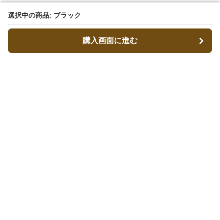
選択中の商品: ブラック
選択中の商品: ブラック
購入画面に進む
購入画面に進む
キャリーフィット
について
会社概要
利用規約