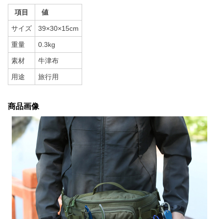
項目
値
サイズ
39×30×15cm
重量
0.3kg
素材
牛津布
用途
旅行用
商品画像