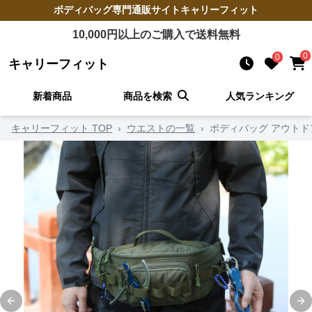
ボディバッグ
専門通販サイト
キャリーフィット
10,000
円以上のご購入で送料無料
0
0
キャリーフィット
新着商品
商品を検索
人気ランキング
キャリーフィット TOP
›
ウエストの一覧
›
ボディバッグ アウト
Previous slide
Ne