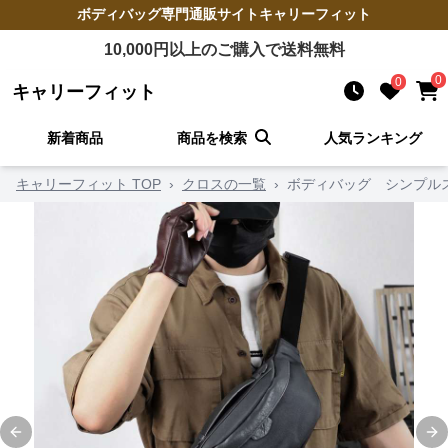
ボディバッグ
専門通販サイト
キャリーフィット
10,000
円以上のご購入で送料無料
0
0
キャリーフィット
新着商品
商品を検索
人気ランキング
キャリーフィット TOP
›
クロスの一覧
›
ボディバッグ シンプル
Previous slide
Ne