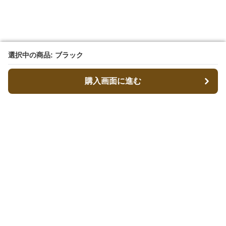
選択中の商品: ブラック
選択中の商品: ブラック
購入画面に進む
購入画面に進む
キャリーフィット
について