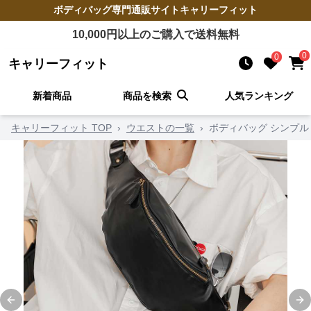
ボディバッグ
専門通販サイト
キャリーフィット
10,000
円以上のご購入で送料無料
0
0
キャリーフィット
新着商品
商品を検索
人気ランキング
キャリーフィット TOP
›
ウエストの一覧
›
ボディバッグ シンプル
Previous slide
Ne