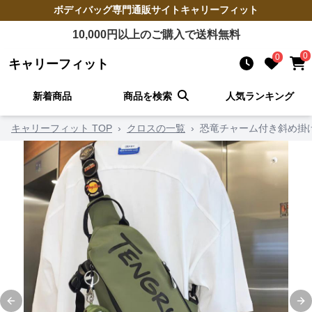
ボディバッグ
専門通販サイト
キャリーフィット
10,000
円以上のご購入で送料無料
0
0
キャリーフィット
新着商品
商品を検索
人気ランキング
キャリーフィット TOP
›
クロスの一覧
›
恐竜チャーム付き斜め掛
Previous slide
Ne