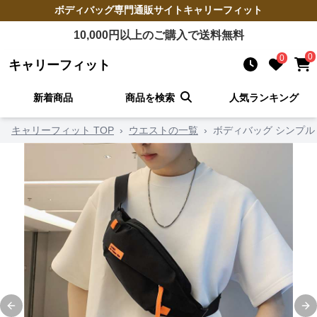
ボディバッグ
専門通販サイト
キャリーフィット
10,000
円以上のご購入で送料無料
0
0
キャリーフィット
新着商品
商品を検索
人気ランキング
キャリーフィット TOP
›
ウエストの一覧
›
ボディバッグ シンプル
Previous slide
Ne