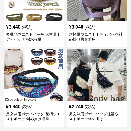
¥
3,440
¥
3,040
(税込)
(税込)
多機能ウエストポーチ 大容量ボ
超軽量ウエストボディバッグ斜
ディバッグ 撥水軽量
め掛け男女兼用
¥
1,840
¥
2,240
(税込)
(税込)
男女兼用ボディバッグ 花柄ウエ
男女兼用ボディバッグ軽量ウエ
ストポーチ 斜め掛け軽量
ストポーチ斜め掛け