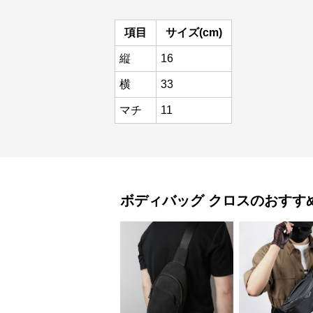
項目
サイズ(cm)
縦
16
横
33
マチ
11
ボディバッグ
クロス
のおすす