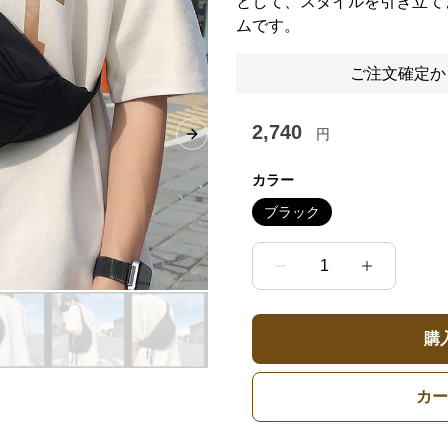
として、スタイルを引き立て
ムです。
ご注文確定か
2,740
円
Next slide
カラー
ブラック
1
購
カー