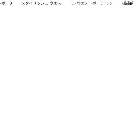
トポーチ
スタイリッシュ ウエス
ル ウエストポーチ ワッ
機能
トポーチ
ペン付き スリム