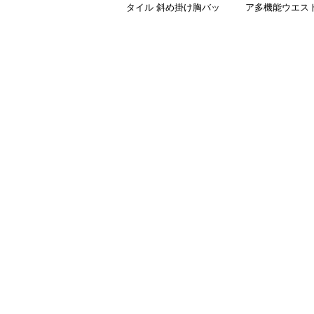
タイル 斜め掛け胸バッ
ア多機能ウエス
グ