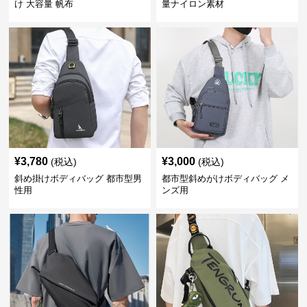
け 大容量 帆布
量ナイロン素材
¥
3,780
¥
3,000
(税込)
(税込)
斜め掛けボディバッグ 都市型男
都市型斜めがけボディバッグ メ
性用
ンズ用