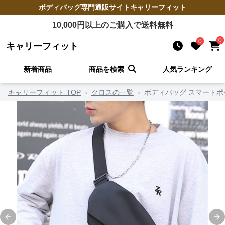
ボディバッグ
専門通販サイト
キャリーフィット
10,000
円以上のご購入で送料無料
0
0
キャリーフィット
新着商品
商品を検索
人気ランキング
キャリーフィット TOP
›
クロスの一覧
›
ボディバッグ スマート
Previous slide
Ne