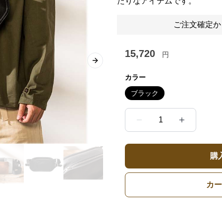
たりなアイテムです。
ご注文確定か
15,720
円
Next slide
カラー
ブラック
1
購
カー