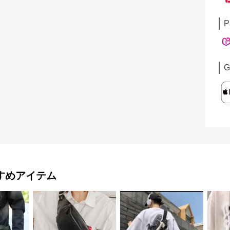
P
G
すめアイテム