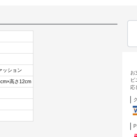
ァッション
お
ビ
cm×高さ12cm
応
P