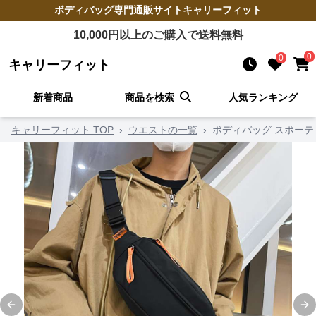
ボディバッグ
専門通販サイト
キャリーフィット
10,000
円以上のご購入で送料無料
0
0
キャリーフィット
新着商品
商品を検索
人気ランキング
キャリーフィット TOP
›
ウエストの一覧
›
ボディバッグ スポーテ
Previous slide
Ne