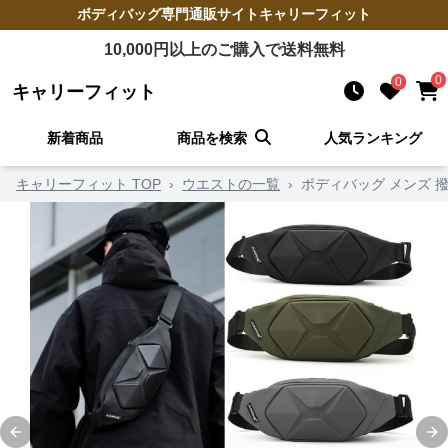
ボディバッグ
専門通販サイト
キャリーフィット
10,000
円以上のご購入で送料無料
0
0
キャリーフィット
新着商品
商品を検索
人気ランキング
キャリーフィット TOP
›
ウエストの一覧
›
ボディバッグ メンズ 
Previous slide
Ne