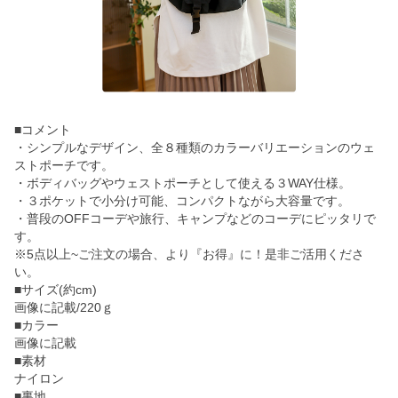
■コメント
・シンプルなデザイン、全８種類のカラーバリエーションのウェ
ストポーチです。
・ボディバッグやウェストポーチとして使える３WAY仕様。
・３ポケットで小分け可能、コンパクトながら大容量です。
・普段のOFFコーデや旅行、キャンプなどのコーデにピッタリで
す。
※5点以上~ご注文の場合、より『お得』に！是非ご活用くださ
い。
■サイズ(約cm)
画像に記載/220ｇ
■カラー
画像に記載
■素材
ナイロン
■裏地