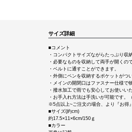
サイズ詳細
■コメント
・コンパクトサイズながらたっぷり収
・必要なものを収納して両手が開くの
・ベルトに通すことができます。
・外側にペンを収納するポケットがつ
・メインの開閉口はファスナー仕様で
・撥水加工で雨でも安心してお使いい
・お手入れ方法は手洗いが可能です。
※5点以上~ご注文の場合、より『お得
■サイズ(約cm)
約17.5×11×6cm/150ｇ
■カラー