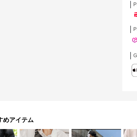
P
P
G
すめアイテム