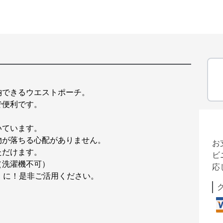
納できるウエストポーチ。
で便利です。
いています。
物が落ちる心配がありません。
お
ただけます。
ビ
（洗濯機不可）
応
』に！是非ご活用ください。