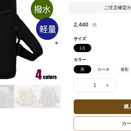
ご注文確定か
2,440
円
サイズ
Next slide
1点
カラー
黒
カーキ
迷彩
1
購
カー