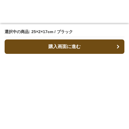
選択中の商品: 25×2×17cm / ブラック
選択中の商品: 25×2×17cm / ブラック
購入画面に進む
購入画面に進む
キャリーフィット
について