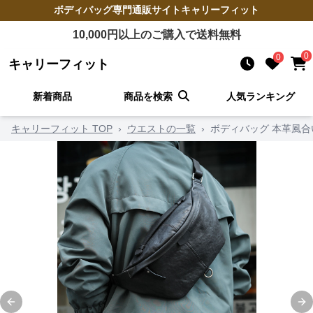
ボディバッグ
専門通販サイト
キャリーフィット
10,000
円以上のご購入で送料無料
0
0
キャリーフィット
新着商品
商品を検索
人気ランキング
キャリーフィット TOP
›
ウエストの一覧
›
ボディバッグ 本革風
Previous slide
Ne