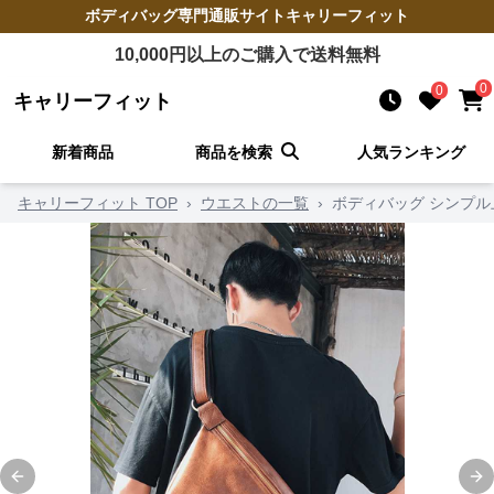
ボディバッグ
専門通販サイト
キャリーフィット
10,000
円以上のご購入で送料無料
0
0
キャリーフィット
新着商品
商品を検索
人気ランキング
キャリーフィット TOP
›
ウエストの一覧
›
ボディバッグ シンプ
Previous slide
Ne