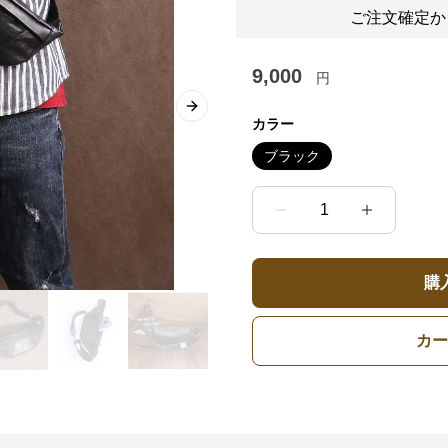
ご注文確定か
9,000
円
Next slide
カラー
ブラック
1
購
カー