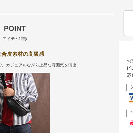
POINT
アイテム特徴
な合皮素材の高級感
お
で、カジュアルながら上品な雰囲気を演出
ビ
応
P