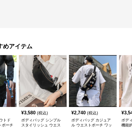
すめアイテム
¥
3,580
¥
2,740
¥
3,5
(税込)
(税込)
ウトド
ボディバッグ シンプル
ボディバッグ カジュア
ボデ
トポーチ
スタイリッシュ ウエス
ル ウエストポーチ ワッ
機能
トポーチ
ペン付き スリム