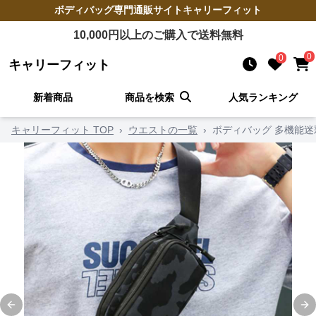
ボディバッグ
専門通販サイト
キャリーフィット
10,000
円以上のご購入で送料無料
0
0
キャリーフィット
新着商品
商品を検索
人気ランキング
キャリーフィット TOP
›
ウエストの一覧
›
ボディバッグ 多機能
Previous slide
Ne