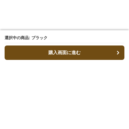
選択中の商品: ブラック
選択中の商品: ブラック
購入画面に進む
購入画面に進む
キャリーフィット
について