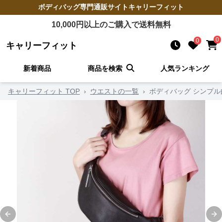
ボディバッグ
専門通販サイト
キャリーフィット
10,000
円以上のご購入で送料無料
0
0
キャリーフィット
新着商品
商品を検索
人気ランキング
キャリーフィット TOP
›
ウエストの一覧
›
ボディバッグ シンプ
Previous slide
Ne