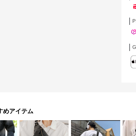
P
G
すめアイテム