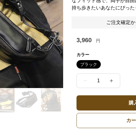
なフィット感で、両手が自由
持ち歩きたいあなたにぴった
ご注文確定か
3,960
円
Next slide
カラー
ブラック
1
購
カー