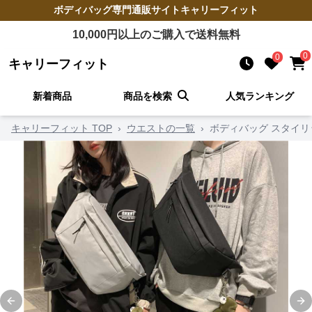
ボディバッグ
専門通販サイト
キャリーフィット
10,000
円以上のご購入で送料無料
0
0
キャリーフィット
新着商品
商品を検索
人気ランキング
キャリーフィット TOP
›
ウエストの一覧
›
ボディバッグ スタイリ
Previous slide
Ne