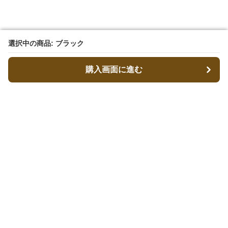
選択中の商品: ブラック
選択中の商品: ブラック
購入画面に進む
購入画面に進む
キャリーフィット
について