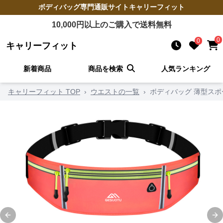
ボディバッグ
専門通販サイト
キャリーフィット
10,000
円以上のご購入で送料無料
0
0
キャリーフィット
新着商品
商品を検索
人気ランキング
キャリーフィット TOP
›
ウエストの一覧
›
ボディバッグ 薄型ス
Previous slide
Ne