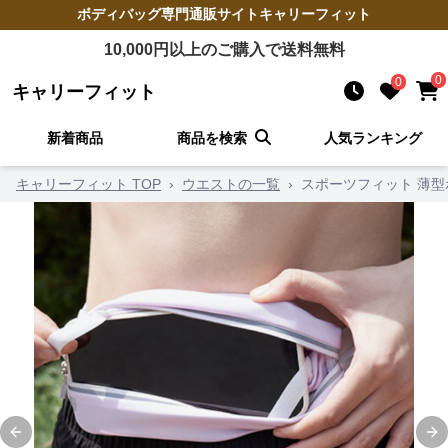
ボディバッグ
専門通販サイト
キャリーフィット
10,000
円以上のご購入で送料無料
0
0
キャリーフィット
新着商品
商品を検索
人気ランキング
キャリーフィット TOP
›
ウエストの一覧
›
スポーツフィット 薄
Previous slide
Ne