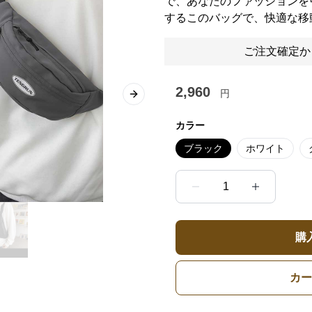
で、あなたのファッションを
するこのバッグで、快適な移
ご注文確定か
2,960
円
Next slide
カラー
ブラック
ホワイト
1
購
カー