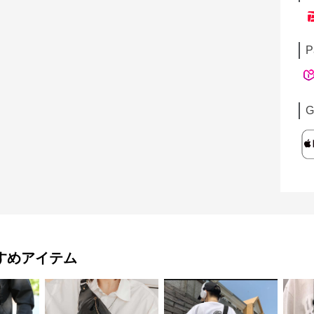
P
G
すめアイテム