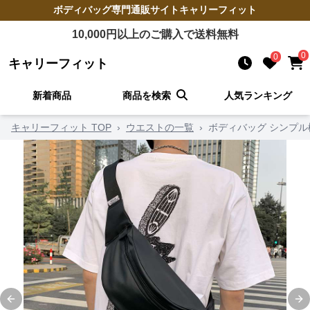
ボディバッグ
専門通販サイト
キャリーフィット
10,000
円以上のご購入で送料無料
0
0
キャリーフィット
新着商品
商品を検索
人気ランキング
キャリーフィット TOP
›
ウエストの一覧
›
ボディバッグ シンプ
Previous slide
Ne