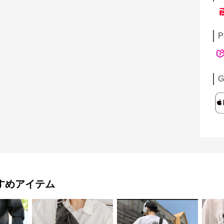
P
G
すめアイテム