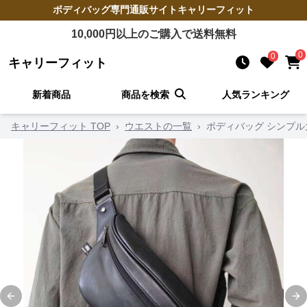
ボディバッグ
専門通販サイト
キャリーフィット
10,000
円以上のご購入で送料無料
0
0
キャリーフィット
新着商品
商品を検索
人気ランキング
キャリーフィット TOP
›
ウエストの一覧
›
ボディバッグ シンプ
Previous slide
Ne