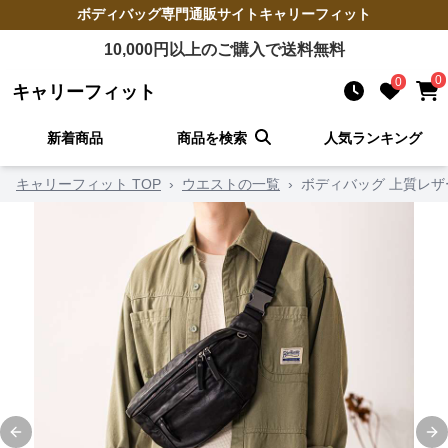
ボディバッグ
専門通販サイト
キャリーフィット
10,000
円以上のご購入で送料無料
0
0
キャリーフィット
新着商品
商品を検索
人気ランキング
キャリーフィット TOP
›
ウエストの一覧
›
ボディバッグ 上質レ
Previous slide
Ne