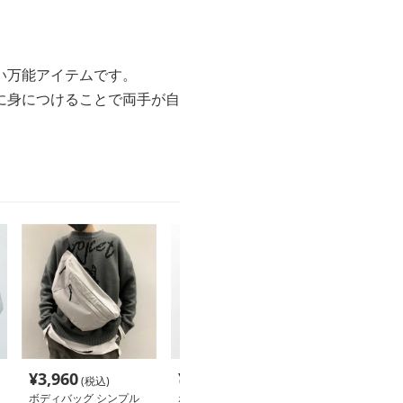
い万能アイテムです。
に身につけることで両手が自
¥
3,960
¥
3,620
¥
14,600
(税込)
(税込)
(税
ボディバッグ シンプル
ボディバッグ ボディバ
ボディバッグ 