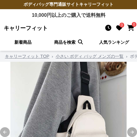
ボディバッグ
専門通販サイト
キャリーフィット
10,000
円以上のご購入で送料無料
0
0
キャリーフィット
新着商品
商品を検索
人気ランキング
キャリーフィット TOP
›
小さい ボディ バッグ メンズの一覧
›
ボ
Previous slide
Ne