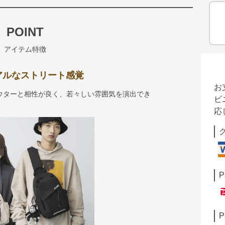
POINT
アイテム特徴
アルなストリート感覚
お
ウターと相性が良く、若々しい雰囲気を演出でき
ビ
応
P
P