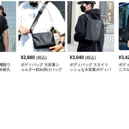
¥
2,880
¥
3,040
¥
3,4
(税込)
(税込)
機能ウ
ボディバッグ 大容量シ
ボディバッグ スタイリ
ボデ
水耐久
ョルダー斜め掛けバッグ
ッシュな大容量ボディバ
ニマ
都会派スタイル
ッグ
ディ