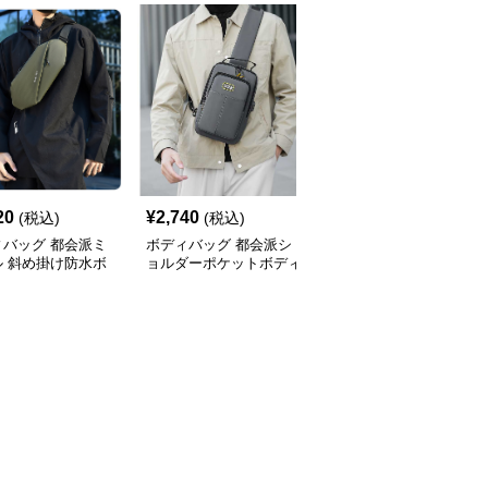
20
¥
2,740
¥
4,420
(税込)
(税込)
(税込)
ィバッグ 都会派ミ
ボディバッグ 都会派シ
ボディバッグ 都会的ス
ル 斜め掛け防水ボ
ョルダーポケットボディ
タイル 大容量斜め掛け
バッグ
バッグ
バッグ