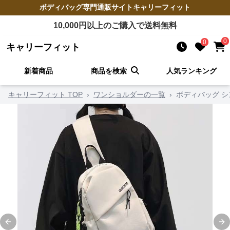
ボディバッグ
専門通販サイト
キャリーフィット
10,000
円以上のご購入で送料無料
0
0
キャリーフィット
新着商品
商品を検索
人気ランキング
キャリーフィット TOP
›
ワンショルダーの一覧
›
ボディバッグ 
Previous slide
Ne