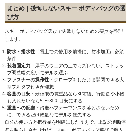
まとめ｜後悔しないスキー ボディバッグの選
び方
スキー ボディバッグ選びで失敗しないための要点を整理
します。
防水・撥水性
：雪上での使用を前提に、防水加工は必須
条件
装着固定力
：厚手のウェアの上でもズレない、ストラッ
プ調整幅の広いモデルを選ぶ
ファスナーの操作性
：グローブをしたまま開閉できる大
型プルタブ付きが理想
容量の目安
：最低限の貴重品なら3L前後、行動食や小物
も入れたいなら5L〜8Lを目安にする
重量への配慮
：滑走パフォーマンスを落とさないため
に、できるだけ軽量なモデルを優先する
自分の使い方と携行品を明確にしたうえで、上記の判断基
準を照らし合わせれば、スキー ボディバッグ選びで迷う