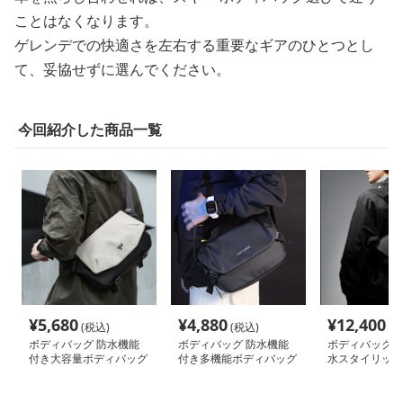
ことはなくなります。
ゲレンデでの快適さを左右する重要なギアのひとつとし
て、妥協せずに選んでください。
今回紹介した商品一覧
¥
5,680
¥
4,880
¥
12,400
(税込)
(税込)
(税
ボディバッグ 防水機能
ボディバッグ 防水機能
ボディバッグ 
付き大容量ボディバッグ
付き多機能ボディバッグ
水スタイリッシ
バッグ