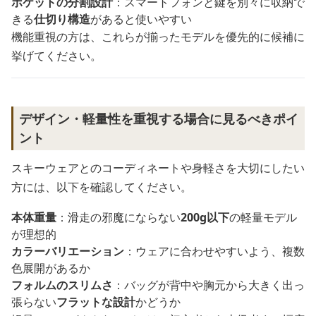
ポケットの分割設計
：スマートフォンと鍵を別々に収納で
きる
仕切り構造
があると使いやすい
機能重視の方は、これらが揃ったモデルを優先的に候補に
挙げてください。
デザイン・軽量性を重視する場合に見るべきポイ
ント
スキーウェアとのコーディネートや身軽さを大切にしたい
方には、以下を確認してください。
本体重量
：滑走の邪魔にならない
200g以下
の軽量モデル
が理想的
カラーバリエーション
：ウェアに合わせやすいよう、複数
色展開があるか
フォルムのスリムさ
：バッグが背中や胸元から大きく出っ
張らない
フラットな設計
かどうか