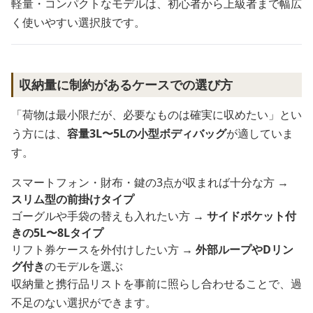
軽量・コンパクトなモデルは、初心者から上級者まで幅広
く使いやすい選択肢です。
収納量に制約があるケースでの選び方
「荷物は最小限だが、必要なものは確実に収めたい」とい
う方には、
容量3L〜5Lの小型ボディバッグ
が適していま
す。
スマートフォン・財布・鍵の3点が収まれば十分な方 →
スリム型の前掛けタイプ
ゴーグルや手袋の替えも入れたい方 →
サイドポケット付
きの5L〜8Lタイプ
リフト券ケースを外付けしたい方 →
外部ループやDリン
グ付き
のモデルを選ぶ
収納量と携行品リストを事前に照らし合わせることで、過
不足のない選択ができます。