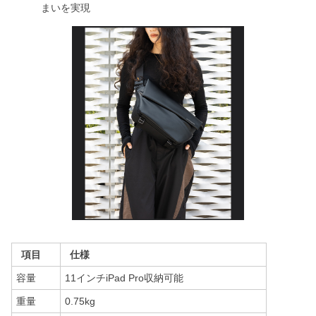
まいを実現
項目
仕様
容量
11インチiPad Pro収納可能
重量
0.75kg