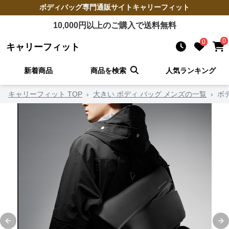
ボディバッグ
専門通販サイト
キャリーフィット
10,000
円以上のご購入で送料無料
0
0
キャリーフィット
新着商品
商品を検索
人気ランキング
キャリーフィット TOP
›
大きい ボディ バッグ メンズの一覧
›
ボ
Previous slide
Ne