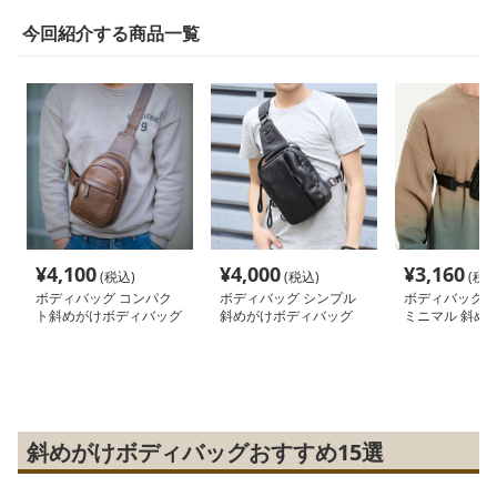
今回紹介する商品一覧
¥
4,100
¥
4,000
¥
3,160
(税込)
(税込)
(税込
ボディバッグ コンパク
ボディバッグ シンプル
ボディバッグ 
ト斜めがけボディバッグ
斜めがけボディバッグ
ミニマル 斜め
グ
斜めがけボディバッグおすすめ15選