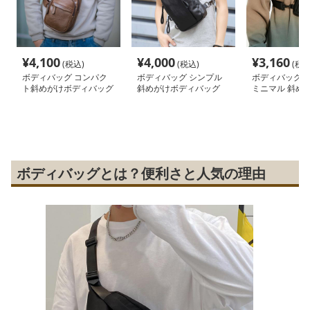
¥
4,100
¥
4,000
¥
3,160
(税込)
(税込)
(税込
ボディバッグ コンパク
ボディバッグ シンプル
ボディバッグ 
ト斜めがけボディバッグ
斜めがけボディバッグ
ミニマル 斜め
グ
ボディバッグとは？便利さと人気の理由