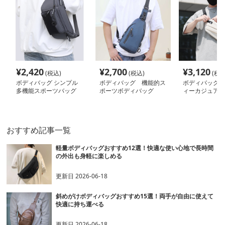
¥
2,420
¥
2,700
¥
3,120
(税込)
(税込)
(税込
ボディバッグ シンプル
ボディバッグ 機能的ス
ボディバッグ 
多機能スポーツバッグ
ポーツボディバッグ
ィーカジュアル
バッグ
おすすめ記事一覧
軽量ボディバッグおすすめ12選！快適な使い心地で長時間
の外出も身軽に楽しめる
更新日
2026-06-18
斜めがけボディバッグおすすめ15選！両手が自由に使えて
快適に持ち運べる
更新日
2026-06-18