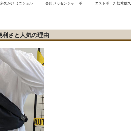
 斜めがけ ミニショル
会的 メッセンジャー ボ
エストポーチ 防水耐久
ー ボディバッグ
ディバッグ
素材使用
便利さと人気の理由