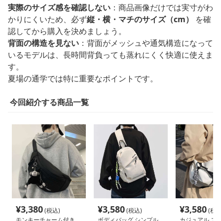
実際のサイズ感を確認しない
：商品画像だけでは実寸がわ
かりにくいため、必ず
縦・横・マチのサイズ（cm）
を確
認してから購入を決めましょう。
背面の構造を見ない
：背面がメッシュや通気構造になって
いるモデルは、長時間背負っても蒸れにくく快適に使えま
す。
夏場の通学では特に重要なポイントです。
今回紹介する商品一覧
¥
3,380
¥
3,580
¥
3,580
(税込)
(税込)
(税込
モンキーチャーム付き
ボディバッグ シンプル
カジュアル ス