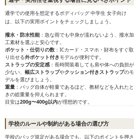
通学での使用を想定するボディバッグ 中学生 女子向け
は、以下の実用ポイントをチェックしましょう。
撥水・防水性能
：急な雨でも中身が濡れないよう、撥水加
工素材を選ぶと安心です。
ポケット・仕切りの数
：ICカード・スマホ・財布をすぐ取
り出せる
外ポケット付き
モデルが便利です。
ストラップの安定感
：長時間装着しても肩や体への負担が
少ない、
幅広ストラップ
や
クッション付きストラップ
のモ
デルを選びましょう。
重量
：バッグ自体が軽量であるほど、教材などを入れたと
きの総重量を抑えられます。
目安は
200g〜400g以内
が理想的です。
学校のルールや制約がある場合の選び方
学校のバッグ規定がある場合でも、以下のポイントを押さ