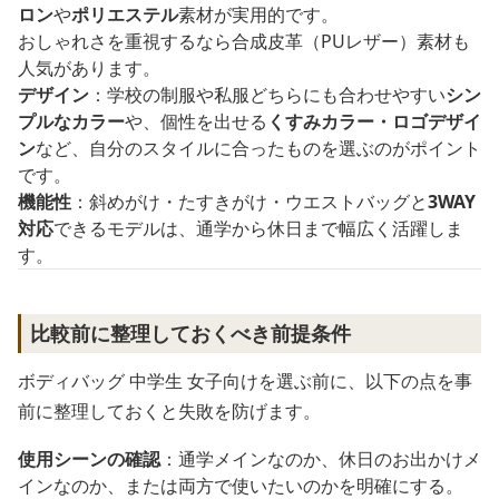
ロン
や
ポリエステル
素材が実用的です。
おしゃれさを重視するなら合成皮革（PUレザー）素材も
人気があります。
デザイン
：学校の制服や私服どちらにも合わせやすい
シン
プルなカラー
や、個性を出せる
くすみカラー・ロゴデザイ
ン
など、自分のスタイルに合ったものを選ぶのがポイント
です。
機能性
：斜めがけ・たすきがけ・ウエストバッグと
3WAY
対応
できるモデルは、通学から休日まで幅広く活躍しま
す。
比較前に整理しておくべき前提条件
ボディバッグ 中学生 女子向けを選ぶ前に、以下の点を事
前に整理しておくと失敗を防げます。
使用シーンの確認
：通学メインなのか、休日のお出かけメ
インなのか、または両方で使いたいのかを明確にする。