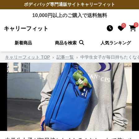
ボディバッグ
専門通販サイト
キャリーフィット
10,000
円以上のご購入で送料無料
0
0
キャリーフィット
新着商品
商品を検索
人気ランキング
キャリーフィット TOP
›
記事一覧
›
中学生女子が毎日持ちたくな