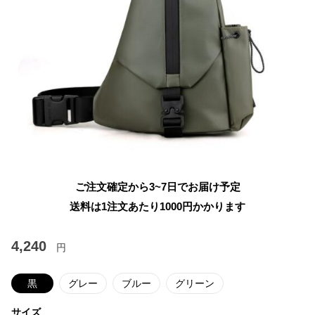
ご注文確定から3~7日でお届け予定
送料は1注文あたり
1000
円かかります
4,240
円
黒
グレー
ブルー
グリーン
サイズ