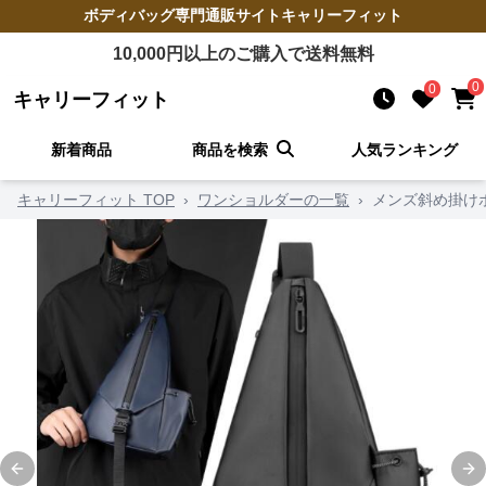
ボディバッグ
専門通販サイト
キャリーフィット
10,000
円以上のご購入で送料無料
0
0
キャリーフィット
新着商品
商品を検索
人気ランキング
キャリーフィット TOP
›
ワンショルダーの一覧
›
メンズ斜め掛け
Previous slide
Ne