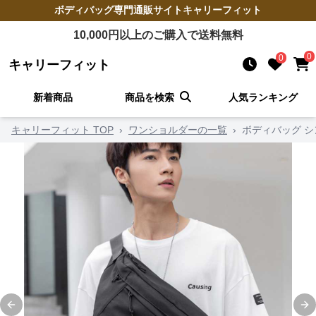
ボディバッグ
専門通販サイト
キャリーフィット
10,000
円以上のご購入で送料無料
0
0
キャリーフィット
新着商品
商品を検索
人気ランキング
キャリーフィット TOP
›
ワンショルダーの一覧
›
ボディバッグ 
Previous slide
Ne