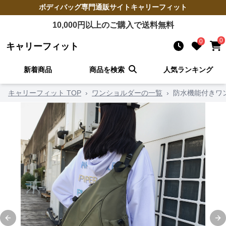
ボディバッグ
専門通販サイト
キャリーフィット
10,000
円以上のご購入で送料無料
0
0
キャリーフィット
新着商品
商品を検索
人気ランキング
キャリーフィット TOP
›
ワンショルダーの一覧
›
防水機能付きワ
Previous slide
Ne