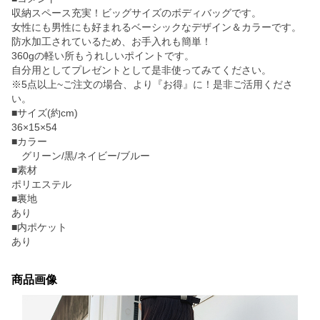
収納スペース充実！ビッグサイズのボディバッグです。
女性にも男性にも好まれるベーシックなデザイン＆カラーです。
防水加工されているため、お手入れも簡単！
360gの軽い所もうれしいポイントです。
自分用としてプレゼントとして是非使ってみてください。
※5点以上~ご注文の場合、より『お得』に！是非ご活用くださ
い。
■サイズ(約cm)
36×15×54
■カラー
グリーン/黒/ネイビー/ブルー
■素材
ポリエステル
■裏地
あり
■内ポケット
あり
商品画像