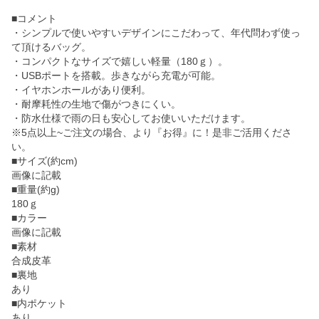
■コメント
・シンプルで使いやすいデザインにこだわって、年代問わず使っ
て頂けるバッグ。
・コンパクトなサイズで嬉しい軽量（180ｇ）。
・USBポートを搭載。歩きながら充電が可能。
・イヤホンホールがあり便利。
・耐摩耗性の生地で傷がつきにくい。
・防水仕様で雨の日も安心してお使いいただけます。
※5点以上~ご注文の場合、より『お得』に！是非ご活用くださ
い。
■サイズ(約cm)
画像に記載
■重量(約g)
180ｇ
■カラー
画像に記載
■素材
合成皮革
■裏地
あり
■内ポケット
あり