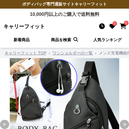
ボディバッグ
専門通販サイト
キャリーフィット
10,000
円以上のご購入で送料無料
0
0
キャリーフィット
新着商品
商品を検索
人気ランキング
キャリーフィット TOP
›
ワンショルダーの一覧
›
メンズ充電機能
Previous slide
Ne