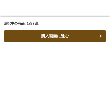
選択中の商品: 1点 / 黒
選択中の商品: 1点 / 黒
購入画面に進む
購入画面に進む
キャリーフィット
について