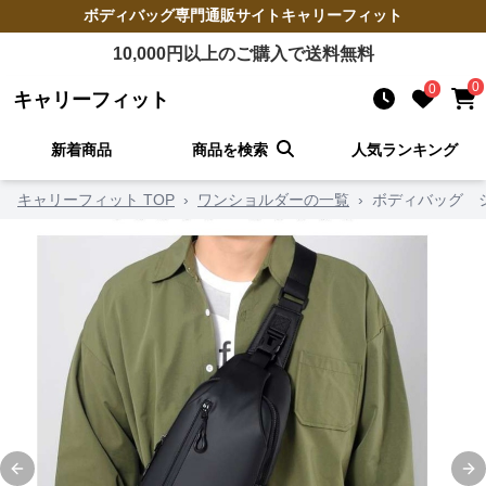
ボディバッグ
専門通販サイト
キャリーフィット
10,000
円以上のご購入で送料無料
0
0
キャリーフィット
新着商品
商品を検索
人気ランキング
キャリーフィット TOP
›
ワンショルダーの一覧
›
ボディバッグ 
Previous slide
Ne