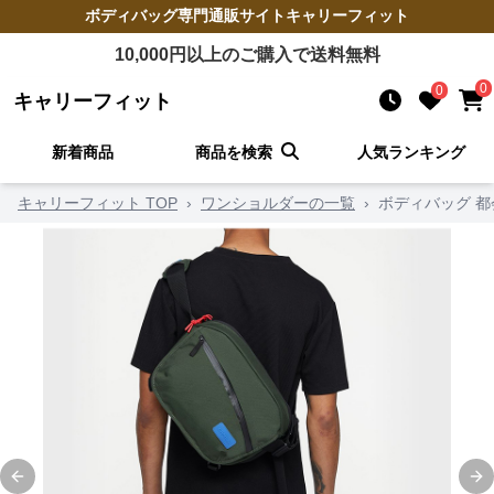
ボディバッグ
専門通販サイト
キャリーフィット
10,000
円以上のご購入で送料無料
0
0
キャリーフィット
新着商品
商品を検索
人気ランキング
キャリーフィット TOP
›
ワンショルダーの一覧
›
ボディバッグ 都
Previous slide
Ne