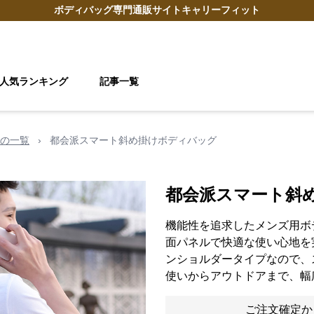
ボディバッグ
専門通販サイト
キャリーフィット
人気ランキング
記事一覧
の一覧
›
都会派スマート斜め掛けボディバッグ
都会派スマート斜
機能性を追求したメンズ用ボ
面パネルで快適な使い心地を
ンショルダータイプなので、
使いからアウトドアまで、幅
ご注文確定か