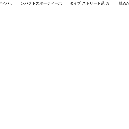
ディバッ
ンパクトスポーティーボ
タイプ ストリート系 カ
斜め
ディバッグ
ジュアルボディバッグ