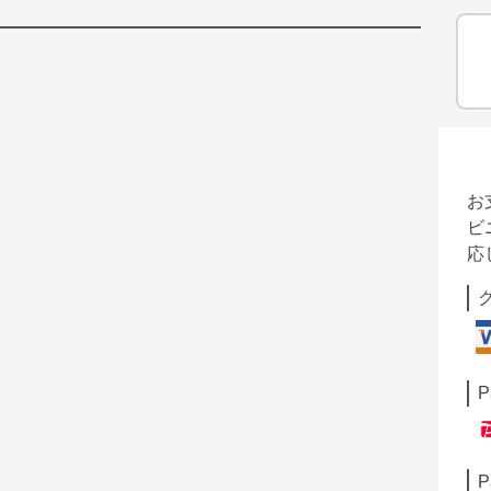
お
ビ
応
P
P