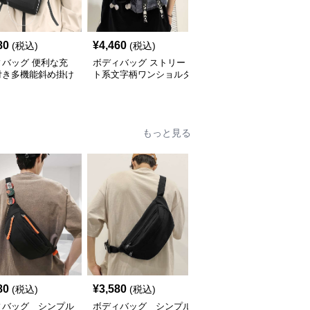
80
¥
4,460
¥
4,080
(税込)
(税込)
(税込)
ィバッグ 便利な充
ボディバッグ ストリー
多機能収納 斜め掛け ボ
付き多機能斜め掛け
ト系文字柄ワンショルダ
ディバッグ
ィバッグ
ーバッグ
もっと見る
80
¥
3,580
¥
3,000
(税込)
(税込)
(税込)
ィバッグ シンプル
ボディバッグ シンプル
ボディバッグ スタイリ