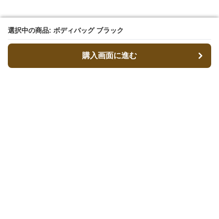
選択中の商品: ボディバッグ ブラック
選択中の商品: ボディバッグ ブラック
購入画面に進む
購入画面に進む
キャリーフィット
について
会社概要