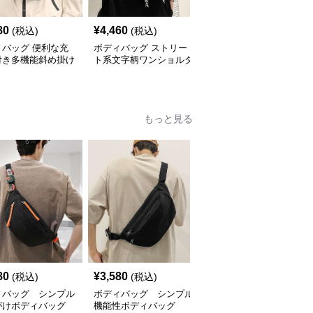
80
¥
4,460
¥
4,080
(税込)
(税込)
(税込)
ィバッグ 便利な充
ボディバッグ ストリー
多機能収納 斜め掛け ボ
付き多機能斜め掛け
ト系文字柄ワンショルダ
ディバッグ
ィバッグ
ーバッグ
もっと見る
80
¥
3,580
¥
3,000
(税込)
(税込)
(税込)
ィバッグ シンプル
ボディバッグ シンプル
ボディバッグ スタイリ
がけボディバッグ
機能性ボディバッグ
ッシュ カジュアル ボデ