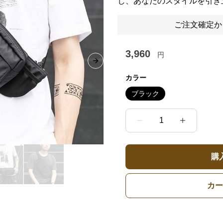
し、あなたのスタイルを引き
ご注文確定か
3,960
円
Next slide
カラー
ブラック
1
購
カー