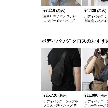
¥
3,110
¥
4,420
(税込)
(税込)
三角形デザイン ワンシ
ボディバッグ シ
ョルダーボディバッグ
都会派ワンショ
ッグ
ボディバッグ
クロス
のおすす
¥
15,720
¥
11,980
(税込)
(税込
ボディバッグ シンプル
ボディバッグ 
クロス ボディバッグ 斜
スポーティーボ