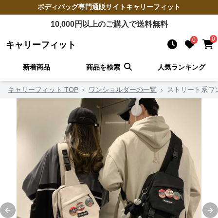
ボディバッグ
専門通販サイト
キャリーフィット
10,000
円以上のご購入で送料無料
0
0
キャリーフィット
新着商品
商品を検索
人気ランキング
キャリーフィット TOP
›
ワンショルダーの一覧
›
ストリート系ワ
Previous slide
Ne