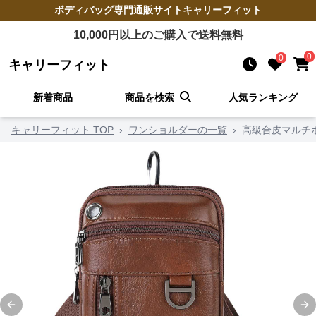
ボディバッグ
専門通販サイト
キャリーフィット
10,000
円以上のご購入で送料無料
0
0
キャリーフィット
新着商品
商品を検索
人気ランキング
キャリーフィット TOP
›
ワンショルダーの一覧
›
高級合皮マルチ
Previous slide
Ne