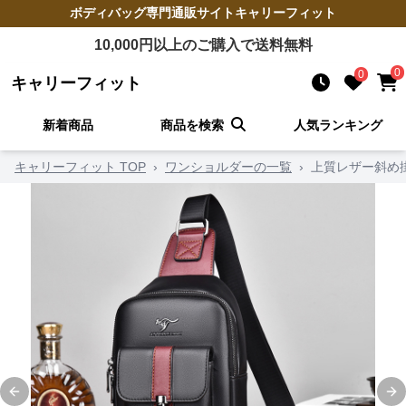
ボディバッグ
専門通販サイト
キャリーフィット
10,000
円以上のご購入で送料無料
0
0
キャリーフィット
新着商品
商品を検索
人気ランキング
キャリーフィット TOP
›
ワンショルダーの一覧
›
上質レザー斜め
Previous slide
Ne