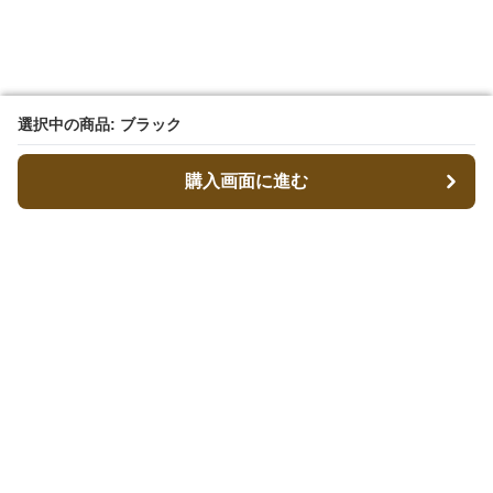
選択中の商品: ブラック
選択中の商品: ブラック
購入画面に進む
購入画面に進む
キャリーフィット
について